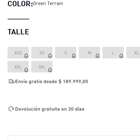
COLOR:
Green Terrain
TALLE
XXS
XS
S
M
L
XL
XXL
3XL
Envío gratis desde
$ 189.999,00
Devolución gratuita en 30 días