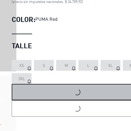
(precio sin impuestos nacionales: $ 34.709,92)
COLOR:
PUMA Red
TALLE
XS
S
M
L
XL
3XL
LOADING...
LOADING...