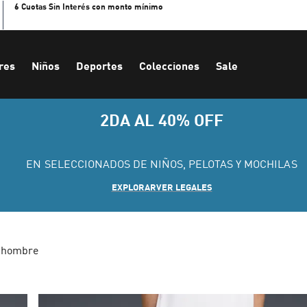
6 Cuotas Sin Interés con monto mínimo
res
Niños
Deportes
Colecciones
Sale
2DA AL 40% OFF
EN SELECCIONADOS DE NIÑOS, PELOTAS Y MOCHILAS
EXPLORAR
VER LEGALES
a hombre