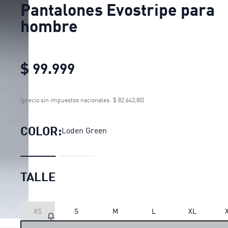
Pantalones Evostripe para
hombre
$ 99.999
Pantalones Evostripe para
(precio sin impuestos nacionales: $ 82.643,80)
COLOR:
Loden Green
TALLE
XS
S
M
L
XL