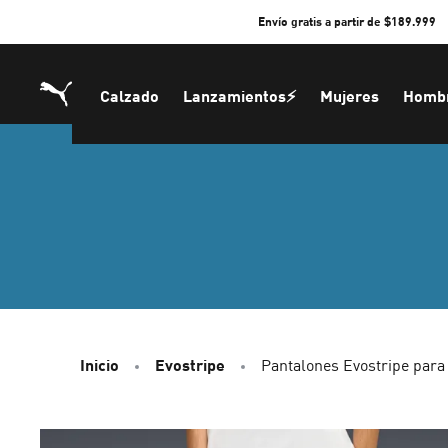
Skip
Envío gratis a partir de $189.999
to
Content
Calzado
Lanzamientos⚡
Mujeres
Homb
Inicio
Evostripe
Pantalones Evostripe par