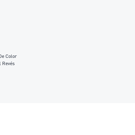
De Color
l Revés