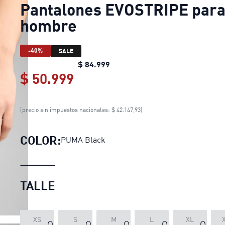
Pantalones EVOSTRIPE par
hombre
-40%
SALE
Pantalones EVOSTRIPE para h
$ 84.999
$ 50.999
Pantalones EVOSTRIPE par
(precio sin impuestos nacionales: $ 42.147,93)
COLOR:
PUMA Black
TALLE
LOADING...
XS
S
M
L
XL