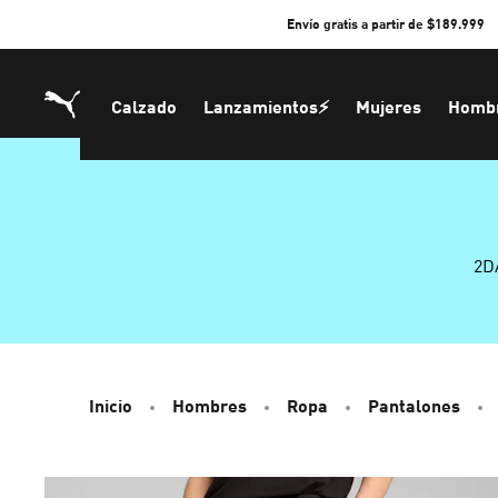
Skip
Envío gratis a partir de $189.999
to
Content
Calzado
Lanzamientos⚡
Mujeres
Homb
2D
Inicio
Hombres
Ropa
Pantalones