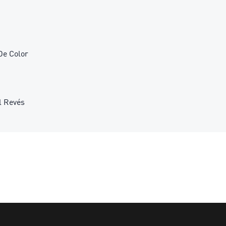
De Color
l Revés