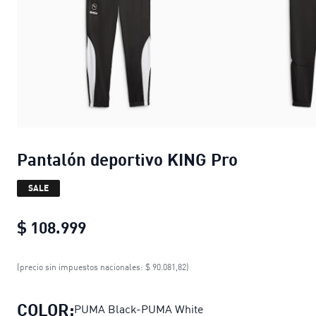
Pantalón deportivo KING Pro
SALE
$ 108.999
Pantalón deportivo KING Pro
current
(precio sin impuestos nacionales: $ 90.081,82)
COLOR:
PUMA Black-PUMA White