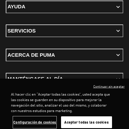
AYUDA
SERVICIOS
ACERCA DE PUMA
MANTÉNGASE AL DÍA
Continuar sin aceptar
Al hacer clic en “Aceptar todas las cookies”, usted acepta que
las cookies se guarden en su dispositivo para mejorar la
navegación del sitio, analizar el uso del mismo, y colaborar
LOADING...
LO
con nuestros estudios para marketing.
Términos y Condiciones
Política de privacidad
Configurar cookies
Configuración de cookies
Aceptar todas las cookies
©
PUMA, 2026. Todos los derechos reservados