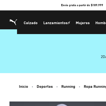
Skip
Envío gratis a partir de $189.999
to
Content
Calzado
Lanzamientos⚡
Mujeres
Homb
2D
Inicio
Deportes
Running
Ropa Runnin