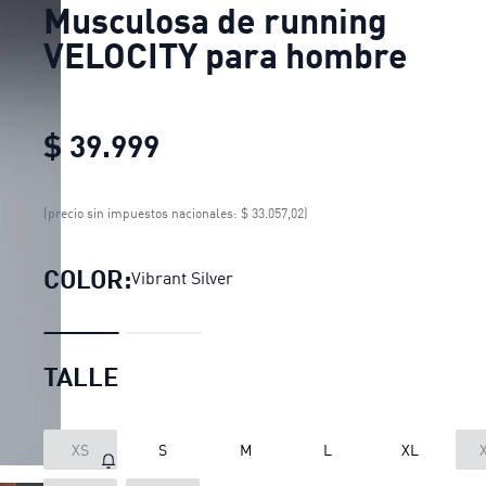
Musculosa de running
VELOCITY para hombre
$ 39.999
Musculosa de running VEL
(precio sin impuestos nacionales: $ 33.057,02)
COLOR:
Vibrant Silver
TALLE
XS
S
M
L
XL