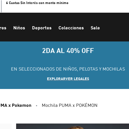
6 Cuotas Sin Interés con monto mínimo
res
Niños
Deportes
Colecciones
Sale
2DA AL 40% OFF
EN SELECCIONADOS DE NIÑOS, PELOTAS Y MOCHILAS
EXPLORAR
VER LEGALES
MA x Pokemon
Mochila PUMA x POKÉMON