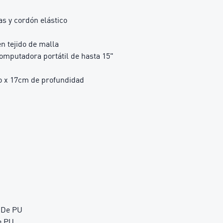
s y cordón elástico
 en tejido de malla
computadora portátil de hasta 15"
o x 17cm de profundidad
o De PU
e PU