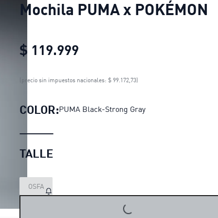
Mochila PUMA x POKÉMON
$ 119.999
Mochila PUMA x POKÉMO
(precio sin impuestos nacionales: $ 99.172,73)
COLOR:
PUMA Black-Strong Gray
TALLE
OSFA
LOADING...