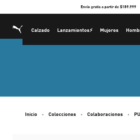
Skip
Envío gratis a partir de $189.999
to
Content
Calzado
Lanzamientos⚡
Mujeres
Homb
Inicio
Colecciones
Colaboraciones
PU