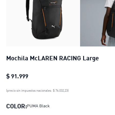
Mochila McLAREN RACING Large
$ 91.999
Mochila McLAREN RACING Large
curr
(precio sin impuestos nacionales: $ 76.032,23)
COLOR:
PUMA Black