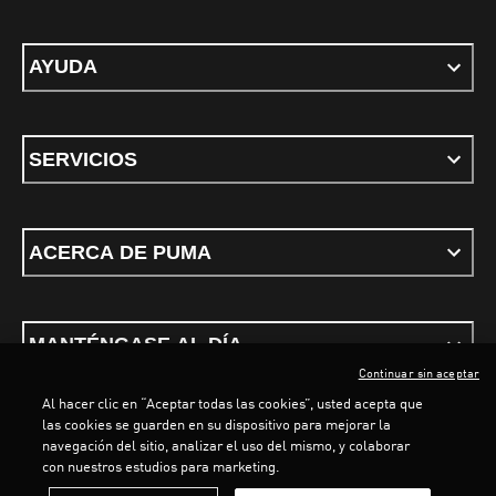
AYUDA
SERVICIOS
ACERCA DE PUMA
MANTÉNGASE AL DÍA
Continuar sin aceptar
Al hacer clic en “Aceptar todas las cookies”, usted acepta que
LOADING...
LOADING.
las cookies se guarden en su dispositivo para mejorar la
navegación del sitio, analizar el uso del mismo, y colaborar
con nuestros estudios para marketing.
Términos y Condiciones
Política de privacidad
Configurar cookies