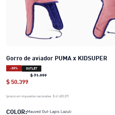
Gorro de aviador PUMA x KIDSUPER
-30%
OUTLET
Gorro de aviador PUMA x KIDSUPER
$ 71.999
$ 50.399
Gorro de aviador PUMA x KIDSUPER
c
(precio sin impuestos nacionales: $ 41.652,07)
COLOR:
Mauved Out-Lapis Lazuli