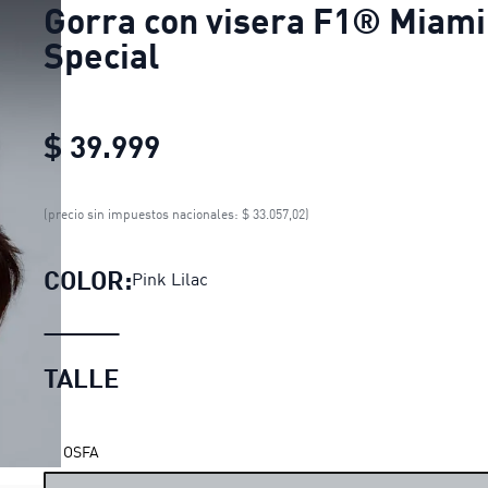
Gorra con visera F1® Miami
Special
$ 39.999
Gorra con visera F1® Miam
(precio sin impuestos nacionales: $ 33.057,02)
COLOR:
Pink Lilac
TALLE
LOADING...
OSFA