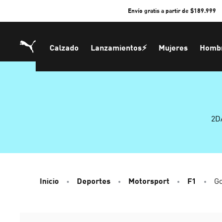
Skip
Envío gratis a partir de $189.999
to
Content
Calzado
Lanzamientos⚡
Mujeres
Homb
2D
Inicio
Deportes
Motorsport
F1
Go