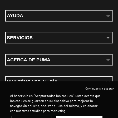
AYUDA
SERVICIOS
ACERCA DE PUMA
MANTÉNGASE AL DÍA
Continuar sin aceptar
Al hacer clic en “Aceptar todas las cookies”, usted acepta que
las cookies se guarden en su dispositivo para mejorar la
navegación del sitio, analizar el uso del mismo, y colaborar
con nuestros estudios para marketing.
Términos y Condiciones
Política de privacidad
Configurar cookies