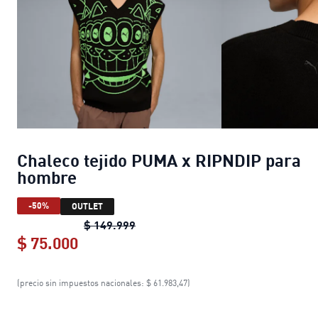
Chaleco tejido PUMA x RIPNDIP para
hombre
-50%
OUTLET
Chaleco tejido PUMA x RIPNDIP pa
$ 149.999
$ 75.000
Chaleco tejido PUMA x RIPNDIP par
(precio sin impuestos nacionales: $ 61.983,47)