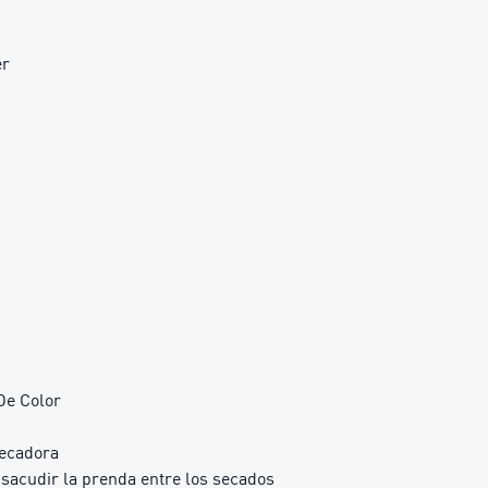
er
De Color
Secadora
 sacudir la prenda entre los secados