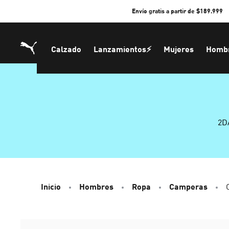
Skip
Envío gratis a partir de $189.999
to
Content
Calzado
Lanzamientos⚡
Mujeres
Homb
2D
Inicio
Hombres
Ropa
Camperas