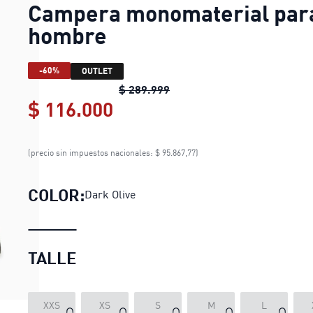
Campera monomaterial par
hombre
-60%
OUTLET
Campera monomaterial par
$ 289.999
$ 116.000
Campera monomaterial p
(precio sin impuestos nacionales: $ 95.867,77)
COLOR:
Dark Olive
TALLE
XXS
XS
S
M
L