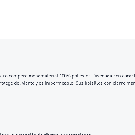
stra campera monomaterial 100% poliéster. Diseñada con caracter
e protege del viento y es impermeable. Sus bolsillos con cierre m
lado, a excepción de ribetes y decoraciones