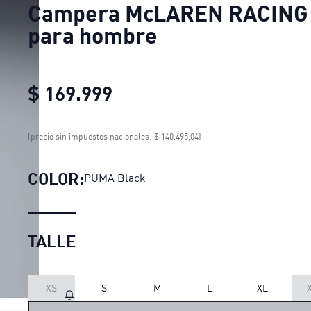
Campera McLAREN RACING
para hombre
$ 169.999
Campera McLAREN RACIN
(precio sin impuestos nacionales: $ 140.495,04)
COLOR:
PUMA Black
TALLE
XS
S
M
L
XL