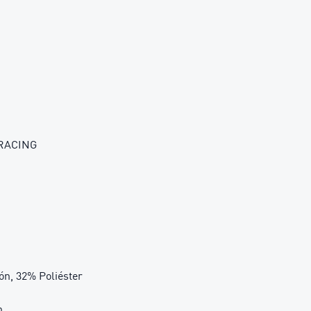
 RACING
, 32% Poliéster
n