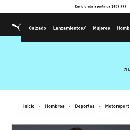
Skip
Envío gratis a partir de $189.999
to
Content
Calzado
Lanzamientos⚡
Mujeres
Homb
2D
Inicio
Hombres
Deportes
Motorsport