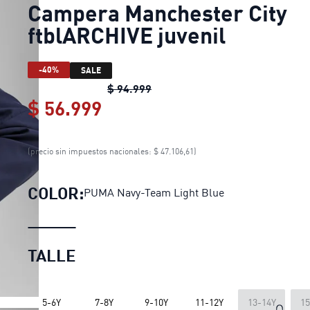
Campera Manchester City
ftblARCHIVE juvenil
-40%
SALE
Campera Manchester City ftblA
$ 94.999
$ 56.999
Campera Manchester City f
(precio sin impuestos nacionales: $ 47.106,61)
COLOR:
PUMA Navy-Team Light Blue
TALLE
LOADING...
5-6Y
7-8Y
9-10Y
11-12Y
13-14Y
15