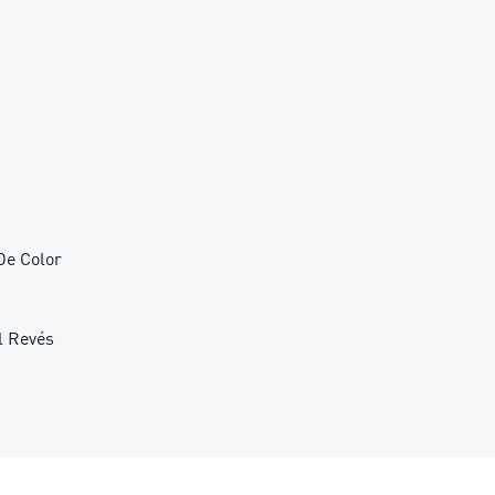
De Color
l Revés