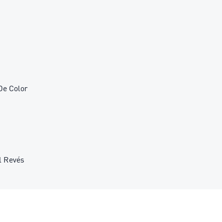
De Color
l Revés