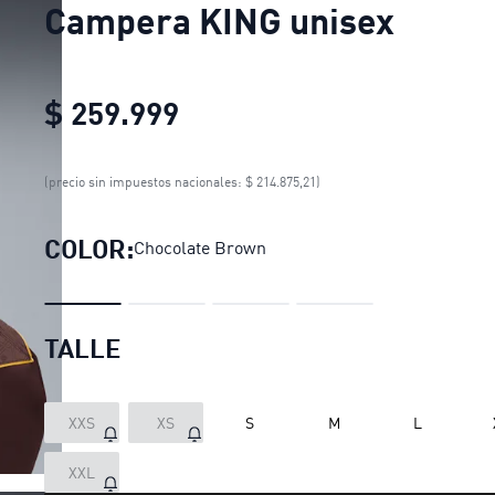
Campera KING unisex
$ 259.999
Campera KING unisex
curr
(precio sin impuestos nacionales: $ 214.875,21)
COLOR:
Chocolate Brown
TALLE
XXS
XS
S
M
L
XXL