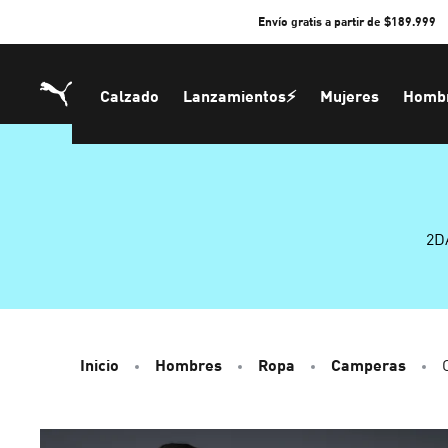
Skip
Envío gratis a partir de $189.999
to
Content
Calzado
Lanzamientos⚡
Mujeres
Homb
2D
Inicio
Hombres
Ropa
Camperas