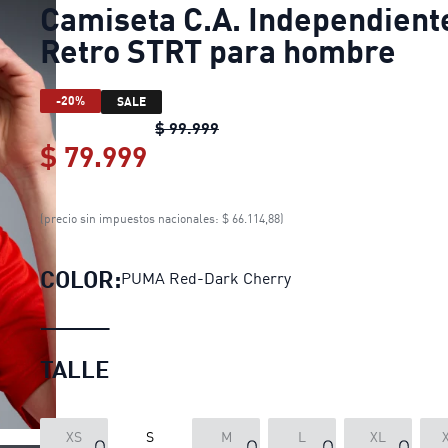
Camiseta C.A. Independient
Retro STRT para hombre
-20%
SALE
Camiseta C.A. Independiente 
$ 99.999
$ 79.999
Camiseta C.A. Independien
(precio sin impuestos nacionales: $ 66.114,88)
COLOR:
PUMA Red-Dark Cherry
TALLE
XS
S
M
L
XL