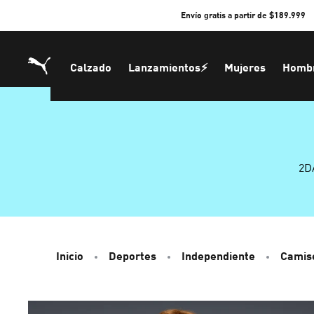
Skip
Envío gratis a partir de $189.999
to
Content
Calzado
Lanzamientos⚡
Mujeres
Homb
2D
Inicio
Deportes
Independiente
Camis