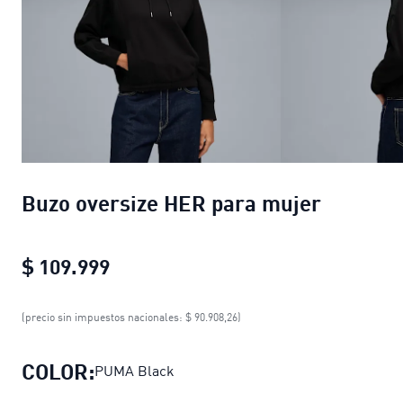
Buzo oversize HER para mujer
$ 109.999
Buzo oversize HER para mujer
curre
(precio sin impuestos nacionales: $ 90.908,26)
COLOR:
PUMA Black