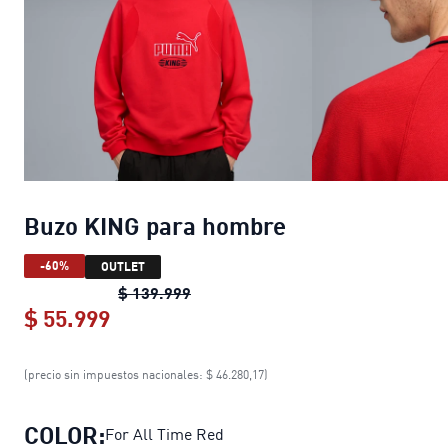
Buzo KING para hombre
-60%
OUTLET
Buzo KING para hombre
original pr
$ 139.999
$ 55.999
Buzo KING para hombre
current price
(precio sin impuestos nacionales: $ 46.280,17)
COLOR:
For All Time Red