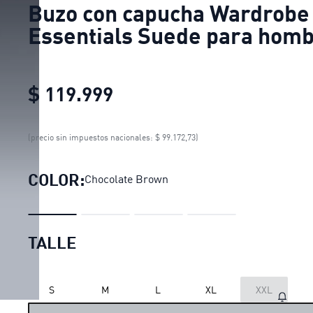
Buzo con capucha Wardrobe
Essentials Suede para hom
$ 119.999
Buzo con capucha Wardro
(precio sin impuestos nacionales: $ 99.172,73)
COLOR:
Chocolate Brown
TALLE
S
M
L
XL
XXL