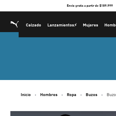
Skip
Envío gratis a partir de $189.999
to
Content
Calzado
Lanzamientos⚡
Mujeres
Homb
Inicio
Hombres
Ropa
Buzos
Buzo