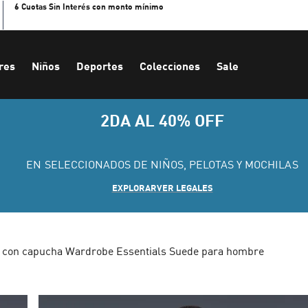
6 Cuotas Sin Interés con monto mínimo
res
Niños
Deportes
Colecciones
Sale
2DA AL 40% OFF
EN SELECCIONADOS DE NIÑOS, PELOTAS Y MOCHILAS
EXPLORAR
VER LEGALES
 con capucha Wardrobe Essentials Suede para hombre