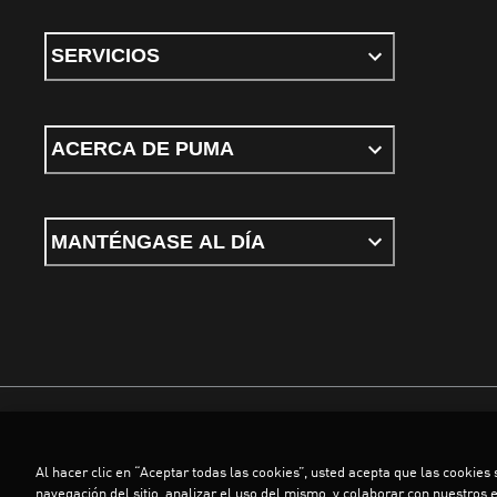
SERVICIOS
ACERCA DE PUMA
MANTÉNGASE AL DÍA
Términos y Condiciones
Política de privacidad
Configurar cookies
Al hacer clic en “Aceptar todas las cookies”, usted acepta que las cookies
©
PUMA, 2026. Todos los derechos reservados
navegación del sitio, analizar el uso del mismo, y colaborar con nuestros 