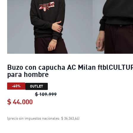
Buzo con capucha AC Milan ftblCULTU
para hombre
-60%
OUTLET
Buzo con capucha AC Milan ftblC
$ 109.999
$ 44.000
Buzo con capucha AC Milan ftblCUL
(precio sin impuestos nacionales: $ 36.363,64)