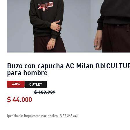
Buzo con capucha AC Milan ftblCULTU
para hombre
-60%
OUTLET
Buzo con capucha AC Milan ftblC
$ 109.999
$ 44.000
Buzo con capucha AC Milan ftblCUL
(precio sin impuestos nacionales: $ 36.363,64)