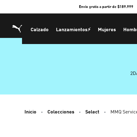
Skip
Envío gratis a partir de $189.999
to
Content
Calzado
Lanzamientos⚡
Mujeres
Homb
2D
Inicio
Colecciones
Select
MMQ Service