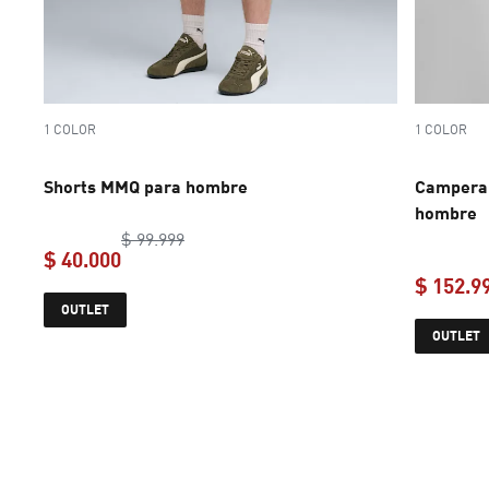
1 COLOR
1 COLOR
Shorts MMQ para hombre
Campera 
hombre
original price $ 99.999
$ 99.999
$ 40.000
$ 152.9
current price $ 40.000
OUTLET
OUTLET