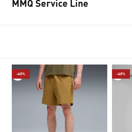
MMQ Service Line
-60%
-40%