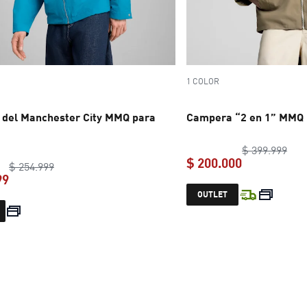
1 COLOR
del Manchester City MMQ para
Campera “2 en 1” MMQ
orig
$ 399.999
$ 200.000
original price $ 254.999
$ 254.999
99
current pric
OUTLET
current price $ 152.999