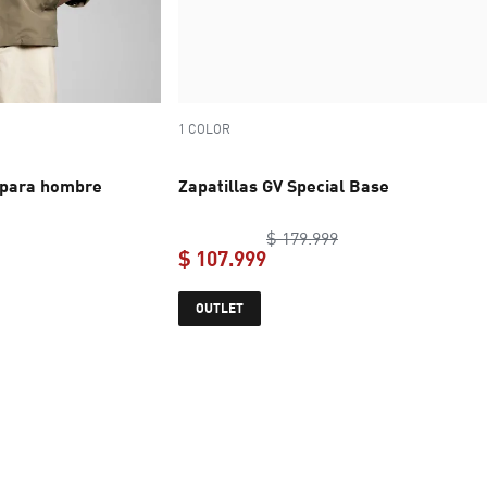
1 COLOR
 para hombre
Zapatillas GV Special Base
inal price $ 399.999
original price $ 179
$ 179.999
$ 107.999
e $ 200.000
current price $ 107.999
OUTLET