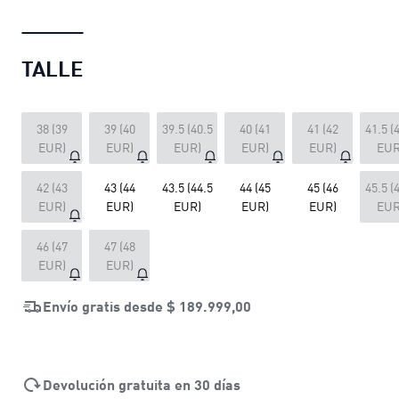
TALLE
38 (39
39 (40
39.5 (40.5
40 (41
41 (42
41.5 (
EUR)
EUR)
EUR)
EUR)
EUR)
EUR
42 (43
43 (44
43.5 (44.5
44 (45
45 (46
45.5 (
EUR)
EUR)
EUR)
EUR)
EUR)
EUR
46 (47
47 (48
EUR)
EUR)
Envío gratis desde
$ 189.999,00
Devolución gratuita en 30 días