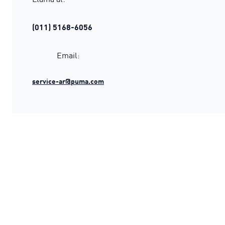
(011) 5168-6056
Email:
service-ar@puma.com