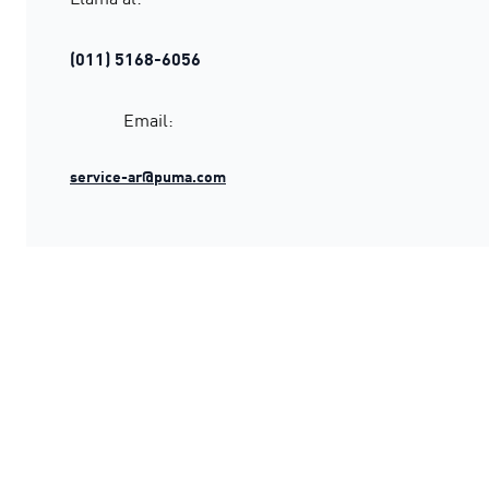
(011) 5168-6056
Email:
service-ar@puma.com