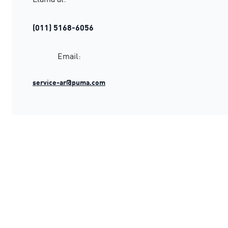
(011) 5168-6056
Email:
service-ar@puma.com