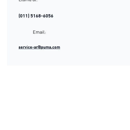
(011) 5168-6056
Email:
service-ar@puma.com