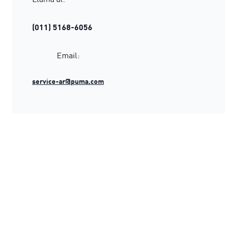
(011) 5168-6056
Email:
service-ar@puma.com