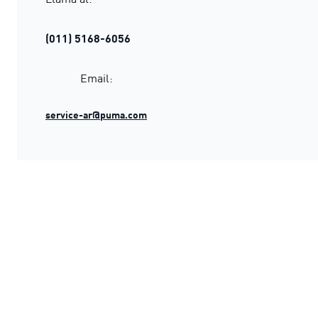
(011) 5168-6056
Email:
service-ar@puma.com