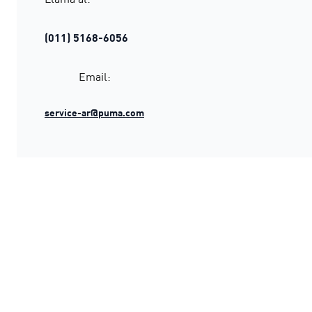
(011) 5168-6056
Email:
service-ar@puma.com