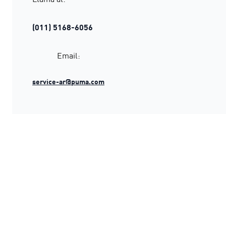
(011) 5168-6056
Email:
service-ar@puma.com