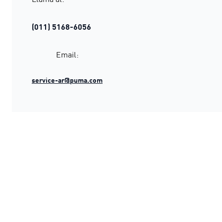
(011) 5168-6056
Email:
service-ar@puma.com