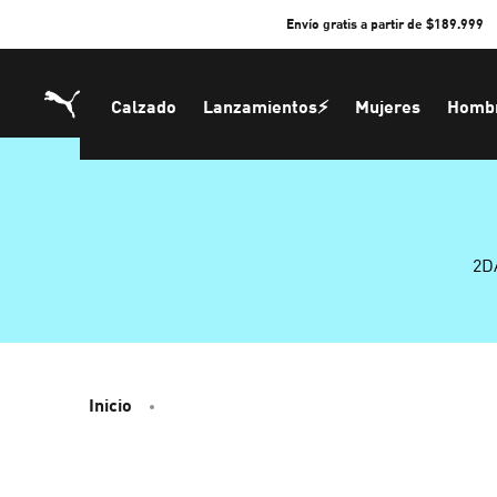
Skip
Envío gratis a partir de $189.999
to
Content
Calzado
Lanzamientos⚡
Mujeres
Homb
2D
Inicio