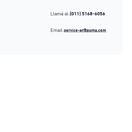
Llamá al:
(011) 5168-6056
Email:
service-ar@puma.com