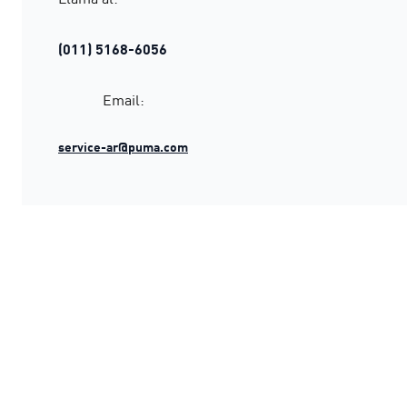
(011) 5168-6056
Email:
service-ar@puma.com