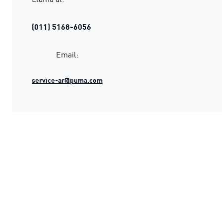
(011) 5168-6056
Email:
service-ar@puma.com