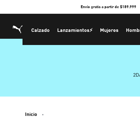
Skip
Envío gratis a partir de $189.999
to
Content
Calzado
Lanzamientos⚡
Mujeres
Homb
2D
Inicio