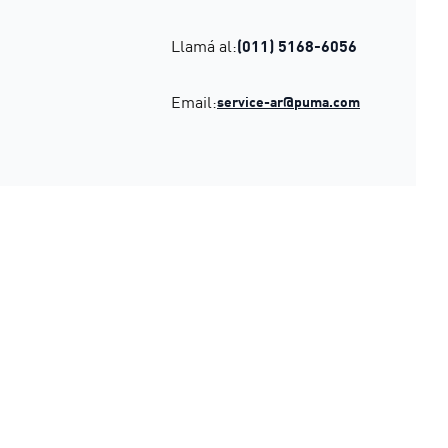
Llamá al:
(011) 5168-6056
Email:
service-ar@puma.com