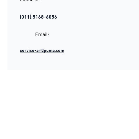
(011) 5168-6056
Email:
service-ar@puma.com