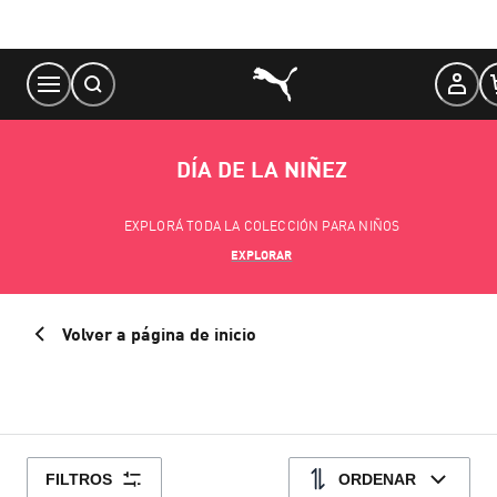
Skip
to
Content
DÍA DE LA NIÑEZ
EXPLORÁ TODA LA COLECCIÓN PARA NIÑOS
EXPLORAR
Volver a página de inicio
FILTROS
ORDENAR