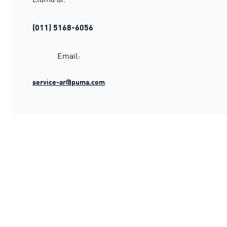
(011) 5168-6056
Email:
service-ar@puma.com