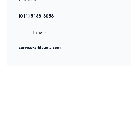
(011) 5168-6056
Email:
service-ar@puma.com