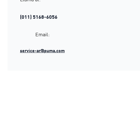
(011) 5168-6056
Email:
service-ar@puma.com