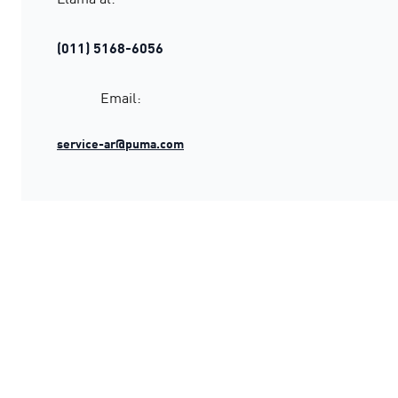
(011) 5168-6056
Email:
service-ar@puma.com