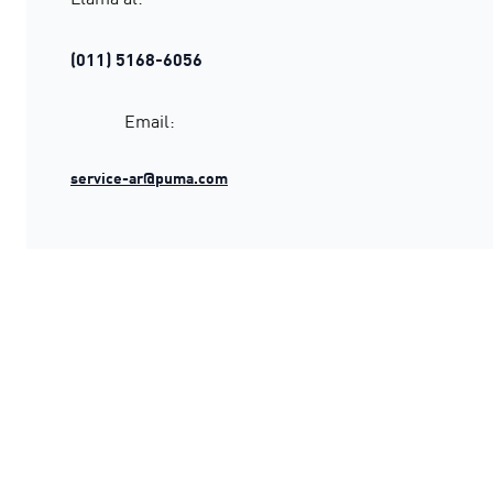
(011) 5168-6056
Email:
service-ar@puma.com