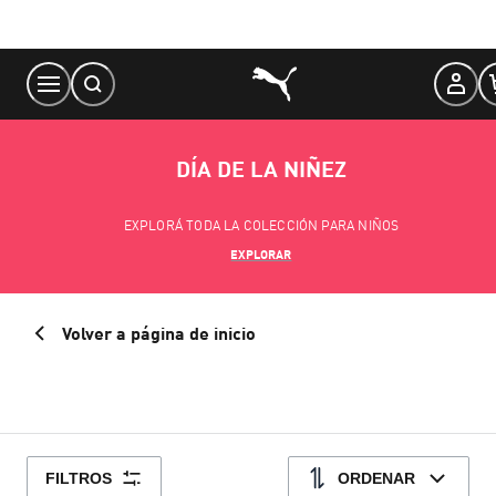
Skip
to
Content
DÍA DE LA NIÑEZ
EXPLORÁ TODA LA COLECCIÓN PARA NIÑOS
EXPLORAR
Volver a página de inicio
FILTROS
ORDENAR