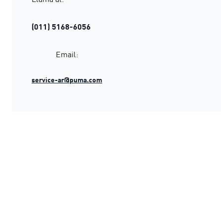
(011) 5168-6056
Email:
service-ar@puma.com