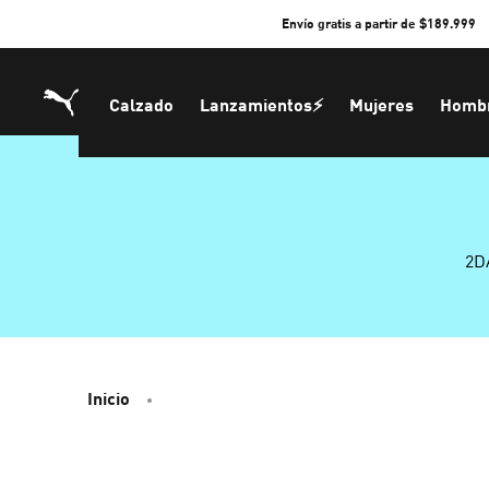
Skip
Envío gratis a partir de $189.999
to
Content
Calzado
Lanzamientos⚡
Mujeres
Homb
2D
Inicio