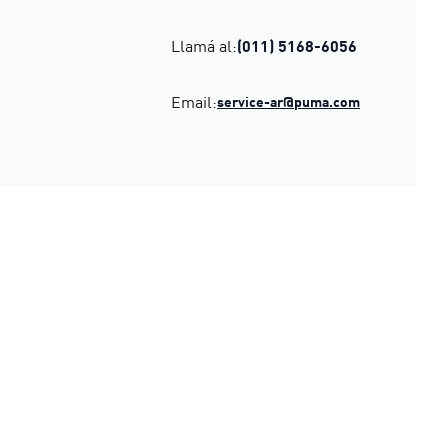
Llamá al:
(011) 5168-6056
Email:
service-ar@puma.com