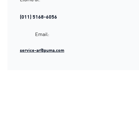
(011) 5168-6056
Email:
service-ar@puma.com