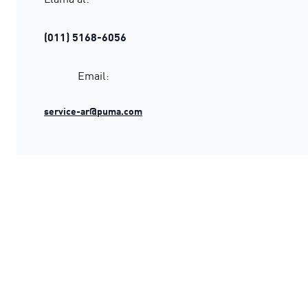
(011) 5168-6056
Email:
service-ar@puma.com