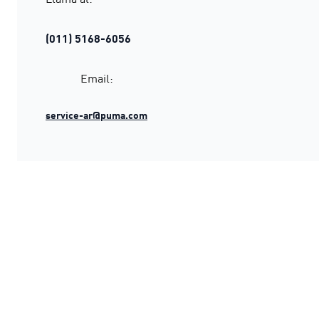
(011) 5168-6056
Email:
service-ar@puma.com